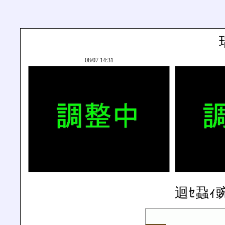
08/07 14:31
迴ｾ蝨ｨ豌